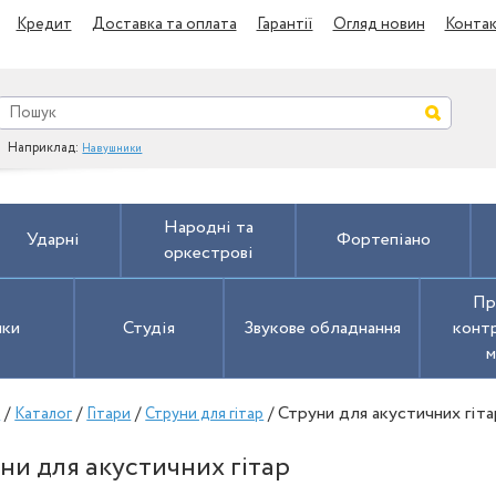
Кредит
Доставка та оплата
Гарантії
Огляд новин
Конта
Наприклад:
Навушники
Народні та
Ударні
Фортепіано
оркестрові
Пр
ики
Студія
Звукове обладнання
контр
м
/
/
/
/ Струни для акустичних гіта
а
Каталог
Гітари
Струни для гітар
ни для акустичних гітар