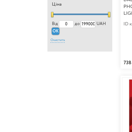
Ціна
PH
LI
ID 
Від
до
UAH
OK
Очистить
738