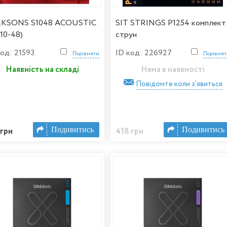
KSONS S1048 ACOUSTIC
SIT STRINGS P1254 комплект
(10-48)
струн
код: 21593
ID код: 226927
Порівняти
Порівня
Наявність на складі
Нема в наявності
Повідомте коли з'явиться
Подивитись
Подивитись
 грн
418 грн