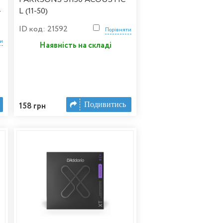
-
L (11-50)
ID код: 21592
Порівняти
ти
Наявність на складі
Подивитись
158 грн