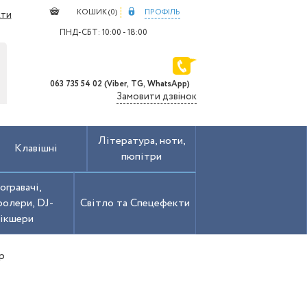
КОШИК (
0
)
ПРОФІЛЬ
кти
ПНД-СБТ: 10:00 - 18:00
063 735 54 02 (Viber, TG, WhatsApp)
Замовити дзвінок
Література, ноти,
Клавішні
пюпітри
огравачі,
олери, DJ-
Світло та Спецефекти
ікшери
р