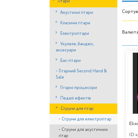
Гітари
Сортув
Акустичні гітари
Класичні гітари
Валют
Електрогітари
Укулеле, банджо,
аксесуари
Бас-гітари
•
Гітарний Second Hand &
Sale
Гітарні процесори
Педалі ефектів
Струни для гітар
•
Струни для електрогітар
Eli
•
Струни для акустичних
ID 
гітар