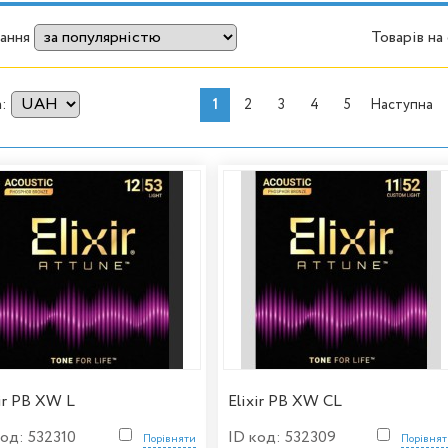
ання
Товарів на
а:
1
2
3
4
5
Наступна
xir PB XW L
Elixir PB XW CL
код: 532310
ID код: 532309
Порівняти
Порівня