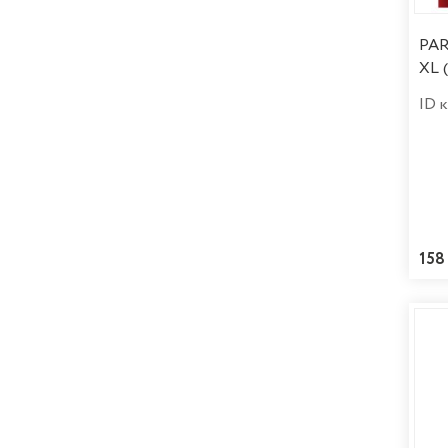
PAR
XL 
ID 
158