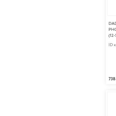
DAD
PH
(12-
ID 
738