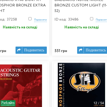
OSPHOR BRONZE EXTRA
BRONZE CUSTOM LIGHT (11
GHT
52)
код: 37258
ID код: 33486
Порівняти
Порівня
Наявність на складі
Наявність на складі
Подивитись
Подивитись
 грн
551 грн