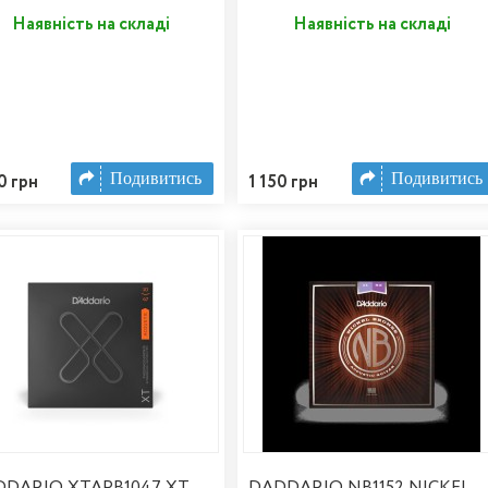
Наявність на складі
Наявність на складі
Подивитись
Подивитись
0 грн
1 150 грн
DARIO XTAPB1047 XT
DADDARIO NB1152 NICKEL