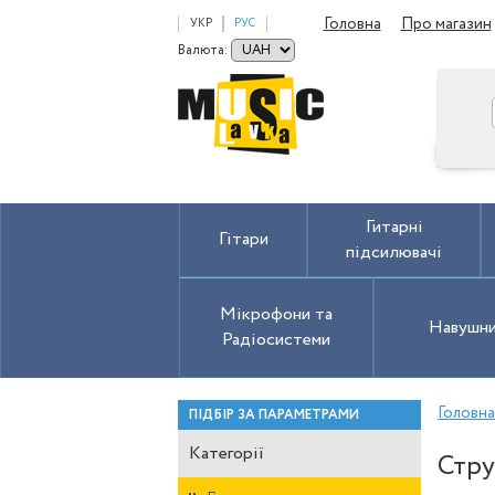
Головна
Про магазин
УКР
РУС
Валюта:
Гитарні
Гітари
підсилювачі
Мікрофони та
Навушн
Радіосистеми
Головн
ПІДБІР ЗА ПАРАМЕТРАМИ
Категорії
Стру