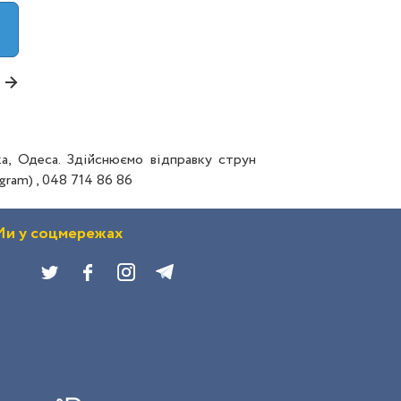
→
а, Одеса. Здійснюємо відправку струн
gram) , 048 714 86 86
и у соцмережах