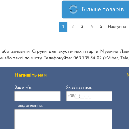
Бiльше товарiв
1
2
3
4
5
Наступна
 або замовити Струни для акустичних гітар в Музична Лавк
м або таксі по місту. Телефонуйте: 063 735 54 02 (+Viber, Tele
Напишіть нам
М
Ваше ім'я:
Як зв'язатися:
Повідомлення: