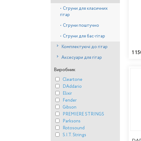
•
Струни для класичних
гітар
•
Струни поштучно
•
Струни для бас-гітар
Комплектуючі до гітар
1 15
Аксесуари для гітар
Виробник
Cleartone
DAddario
Elixir
Fender
Gibson
PREMIERE STRINGS
Parksons
Rotosound
S.I.T. Strings
DAD