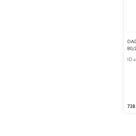
DAD
80/
ID 
738