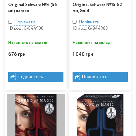
Original Schwarz №6 (56
Original Schwarz №15, 82
мм) варган
мм, Gold
Порівняти
Порівняти
ID код: G-844900
ID код: G-844960
Наявність на складі
Наявність на складі
676 грн
1 040 грн
Подивитись
Подивитись