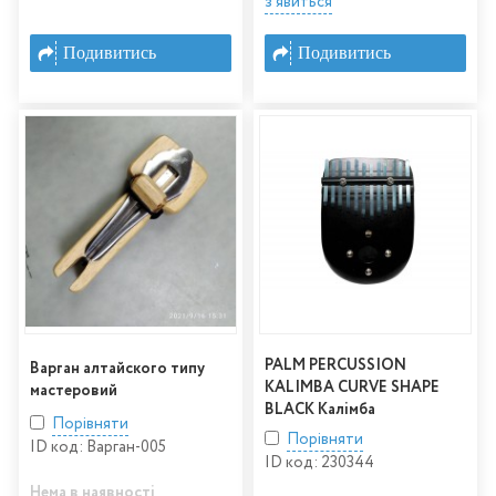
з'явиться
Подивитись
Подивитись
PALM PERCUSSION
Варган алтайского типу
KALIMBA CURVE SHAPE
мастеровий
BLACK Калімба
Порівняти
Порівняти
ID код: Варган-005
ID код: 230344
Нема в наявності