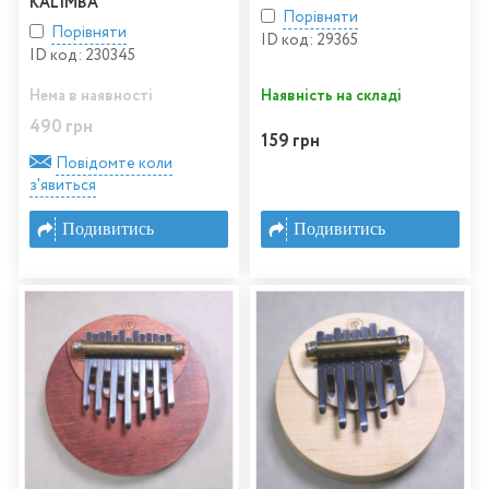
KALIMBA
Порівняти
Порівняти
ID код: 29365
ID код: 230345
Нема в наявності
Наявність на складі
490 грн
159 грн
Повідомте коли
з'явиться
Подивитись
Подивитись