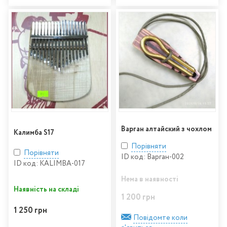
Варган алтайский з чохлом
Калимба S17
Порівняти
Порівняти
ID код: Варган-002
ID код: KALIMBA-017
Нема в наявності
Наявність на складі
1 200 грн
1 250 грн
Повідомте коли