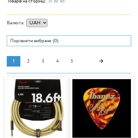
Товарів на сторінці:
15
30
45
Валюта:
Порівняти вибране (
0
)
→
1
2
3
4
5