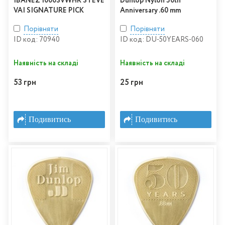
IBANEZ 1000SVWHR STEVE
Dunlop Nylon 50th
VAI SIGNATURE PICK
Anniversary .60 mm
Порівняти
Порівняти
ID код: 70940
ID код: DU-50YEARS-060
Наявність на складі
Наявність на складі
53 грн
25 грн
Подивитись
Подивитись