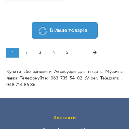
Бiльше товарiв
→
1
2
3
4
5
Купити або замовити Аксесуари для гітар в Музична
лавка Телефонуйте: 063 735 54 02 (Viber, Telegram) ,
048 714 86 86
Контакти