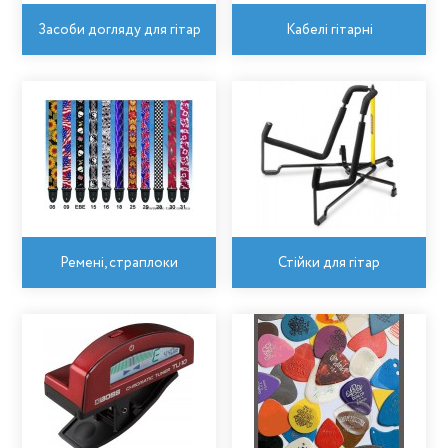
Засоби догляду для гітар
Кабелі гітарні
Ремені, страплоки
Стійки для гітар