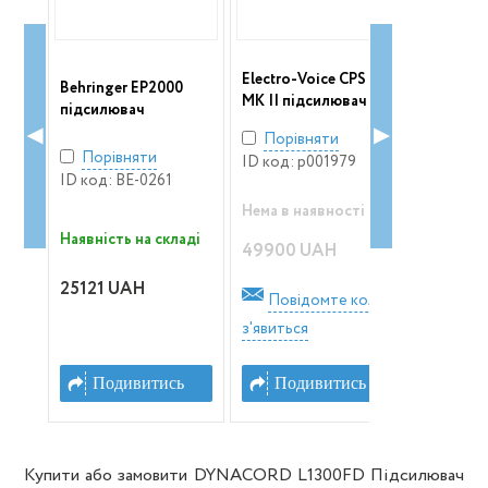
Behring
9
Electro-Voice CPS 2.4
Behringer EP2000
підсилю
MK II підсилювач
підсилювач
потужно
◀
▶
Порівняти
Порів
Порівняти
6.823
ID код: p001979
ID код: 
ID код: BE-0261
і
Нема в наявності
Нема в н
Наявність на складі
49900 UAH
21999 
25121 UAH
оли
Повідомте коли
Пові
з'явиться
з'явитьс
ь
Подивитись
Подивитись
Под
Купити або замовити DYNACORD L1300FD Підсилювач