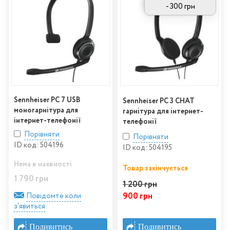
- 300 грн
Sennheiser PC 7 USB
Sennheiser PC 3 CHAT
моногарнітура для
гарнітура для інтернет-
інтернет-телефонії
телефонії
Порівняти
Порівняти
ID код: 504196
ID код: 504195
Нема в наявності
Товар закінчується
1 790 грн
1 200 грн
900 грн
Повідомте коли
з'явиться
Подивитись
Подивитись