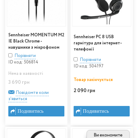
Sennheiser MOMENTUM M2
Sennheiser PC 8 USB
IE Black Chrome -
гарнітура для інтернет-
навушники з мікрофоном
телефонії
Порівняти
Порівняти
ID код: 506814
ID код: 504197
Нема в наявності
Товар закінчується
3 690 грн
2 090 грн
Повідомте коли
з'явиться
Подивитись
Подивитись
Ви економите